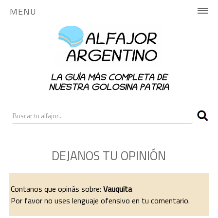
MENU
INICIO
HISTORIA
LA GUÍA MÁS COMPLETA DE
PUBLICA AQUÍ
NUESTRA GOLOSINA PATRIA
NOTICIAS
RANKING
DEJANOS TU OPINIÓN
CONTACTO
ALFAJORES NACIONALES
Contanos que opinás sobre:
Vauquita
Por favor no uses lenguaje ofensivo en tu comentario.
ALFAJORES REGIONALES