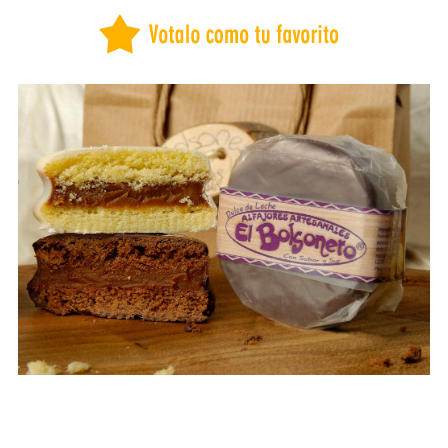
BUENOS AIRES
CAPITAL FEDERAL
CATAMARCA
CHACO
CHUBUT
CORDOBA
CORRIENTES
COSTA ATLANTICA
ENTRE RÍOS
FORMOSA