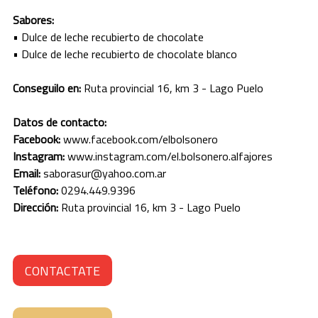
Sabores:
JUJUY
• Dulce de leche recubierto de chocolate
LA PAMPA
• Dulce de leche recubierto de chocolate blanco
LA RIOJA
Conseguilo en:
Ruta provincial 16, km 3 - Lago Puelo
MENDOZA
Datos de contacto:
Facebook:
www.facebook.com/elbolsonero
MISIONES
Instagram:
www.instagram.com/el.bolsonero.alfajores
Email:
saborasur@yahoo.com.ar
NEUQUEN
Teléfono:
0294.449.9396
Dirección:
Ruta provincial 16, km 3 - Lago Puelo
RIO NEGRO
SALTA
CONTACTATE
SAN JUAN
SAN LUIS