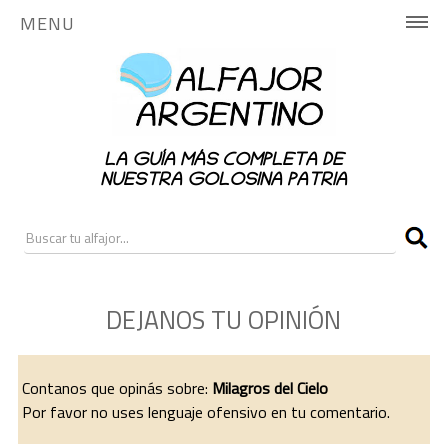
MENU
INICIO
HISTORIA
LA GUÍA MÁS COMPLETA DE
PUBLICA AQUÍ
NUESTRA GOLOSINA PATRIA
NOTICIAS
RANKING
DEJANOS TU OPINIÓN
CONTACTO
ALFAJORES NACIONALES
Contanos que opinás sobre:
Milagros del Cielo
Por favor no uses lenguaje ofensivo en tu comentario.
ALFAJORES REGIONALES